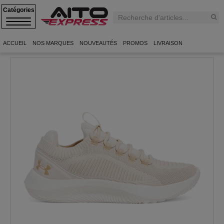
C
A
T
E
ACCUEIL
NOS MARQUES
NOUVEAUTÉS
PROMOS
LIVRAISON
G
O
R
I
E
S