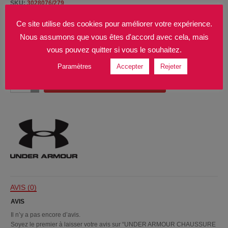
SKU:
3028076/279
17900
Fr
Ce site utilise des cookies pour améliorer votre expérience.
Nous assumons que vous êtes d'accord avec cela, mais
Taille
vous pouvez quitter si vous le souhaitez.
Paramètres
Accepter
Rejeter
quantité
AJOUTER AU PANIER
de
UNDER
ARMOUR
CHAUSSURE
DYNAMIC
2
(M)
(BRN)
AVIS (0)
AVIS
Il n’y a pas encore d’avis.
Soyez le premier à laisser votre avis sur “UNDER ARMOUR CHAUSSURE