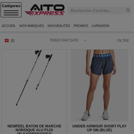
C
A
T
E
ACCUEIL
NOS MARQUES
NOUVEAUTÉS
PROMOS
LIVRAISON
G
O
R
TRIER PAR DATE
FILTRE
I
E
S
NEWFEEL BATON DE MARCHE
UNDER ARMOUR SHORT PLAY
NORDIQUE ALU P120
UP 5IN (BLUE)