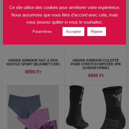
Ce site utilise des cookies pour améliorer votre expérience.
Nous assumons que vous êtes d'accord avec cela, mais
vous pouvez quitter si vous le souhaitez.
Paramètres
Accepter
Rejeter
UNDER ARMOUR SAC A DOS
UNDER ARMOUR CULOTTE
HUSTLE SPORT (BLK/MET COP)
PURE STRETCH HIPSTER 3PK
(CHERRY/PINK)
8990
Fr
4990
Fr