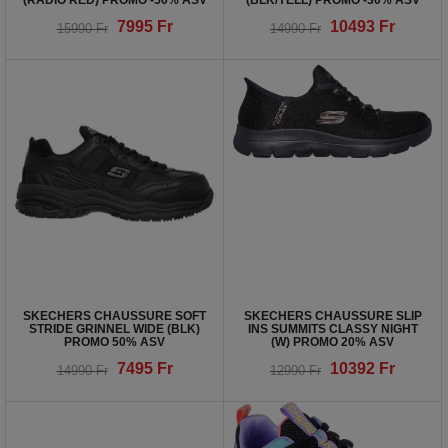
(RADIO RED) PROMO -50% ASV
(BLK/YELL) PROMO -30% ASV
7995
Fr
10493
Fr
15990
Fr
14990
Fr
SKECHERS CHAUSSURE SOFT
SKECHERS CHAUSSURE SLIP
STRIDE GRINNEL WIDE (BLK)
INS SUMMITS CLASSY NIGHT
PROMO 50% ASV
(W) PROMO 20% ASV
7495
Fr
10392
Fr
14990
Fr
12990
Fr