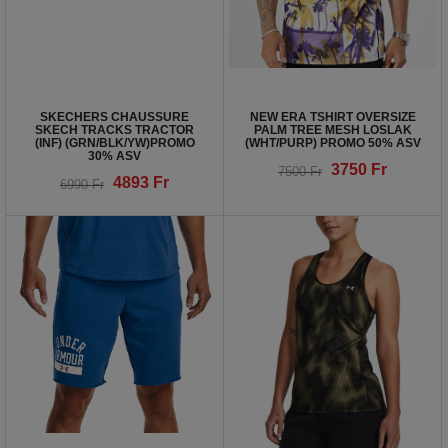
SKECHERS CHAUSSURE
NEW ERA TSHIRT OVERSIZE
SKECH TRACKS TRACTOR
PALM TREE MESH LOSLAK
(INF) (GRN/BLK/YW)PROMO
(WHT/PURP) PROMO 50% ASV
30% ASV
3750
Fr
7500
Fr
4893
Fr
6990
Fr