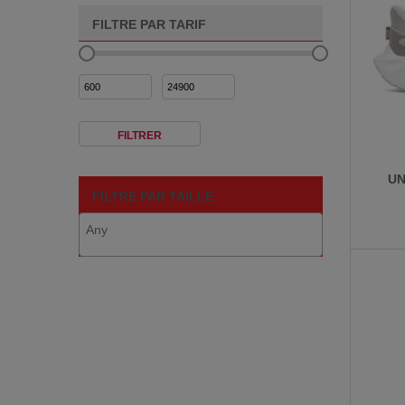
FILTRE PAR TARIF
Prix
Prix
min
max
FILTRER
UN
FILTRE PAR TAILLE