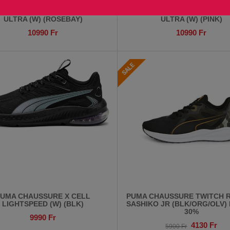
 CHAUSSURE X CELL NOVA FS
PUMA CHAUSSURE X CELL N
ULTRA (W) (ROSEBAY)
ULTRA (W) (PINK)
10990
Fr
10990
Fr
PUMA CHAUSSURE X CELL
PUMA CHAUSSURE TWITCH 
LIGHTSPEED (W) (BLK)
SASHIKO JR (BLK/ORG/OLV
30%
9990
Fr
4130
Fr
5900
Fr