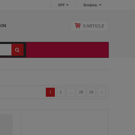
XPF
Bonjour,
0
ARTICLE
SON
1
2
…
28
29