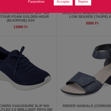
Paramètres
Accepter
Rejeter
CHERS CHAUSSURE SLIP INS
SKECHERS SANDALE DESER
TOUR FOAM GOLDEN HOUR
LOW SEASIDE (TAUPE) 
(BLK/ROSE) ASV
8990
Fr
13990
Fr
CHERS CHAUSSURE SLIP INS
RIEKER SANDALE (CORDOB
 FLEX 3.0 BRILLIANT PATH (W)