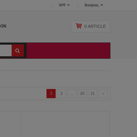
XPF
Bonjour,
0
ARTICLE
SON
1
2
…
20
21