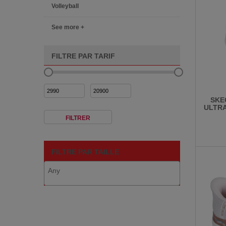
Volleyball
See more +
FILTRE PAR TARIF
Prix
Prix
SKE
min
max
ULTRA
FILTRER
FILTRE PAR TAILLE