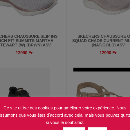
CHERS CHAUSSURE SLIP INS
SKECHERS CHAUSSURE 
RCH FIT SUMMITS MARTHA
SQUAD CHAOS CURRENT MU
STEWART (W) (BRWN) ASV
(NAT/GOLD) ASV
13990
Fr
12990
Fr
Ce site utilise des cookies pour améliorer votre expérience. Nous
ssumons que vous êtes d'accord avec cela, mais vous pouvez quitt
si vous le souhaitez.