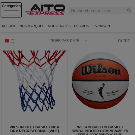
C
A
T
E
ACCUEIL
NOS MARQUES
NOUVEAUTÉS
PROMOS
LIVRAISON
G
O
R
TRIER PAR DATE
FILTRE
I
E
S
WILSON FILET BASKET NBA
WILSON BALLON BASKET
DRV RECREATIONAL (WHT)
WNBA INDOOR COMP/GAME EV