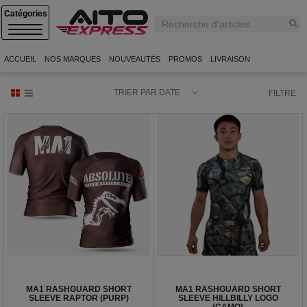
C
A
T
E
ACCUEIL
NOS MARQUES
NOUVEAUTÉS
PROMOS
LIVRAISON
G
O
R
TRIER PAR DATE
FILTRE
I
E
S
MA1 RASHGUARD SHORT
MA1 RASHGUARD SHORT
SLEEVE RAPTOR (PURP)
SLEEVE HILLBILLY LOGO