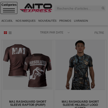
C
A
T
E
ACCUEIL
NOS MARQUES
NOUVEAUTÉS
PROMOS
LIVRAISON
G
O
R
TRIER PAR DATE
FILTRE
I
E
S
MA1 RASHGUARD SHORT
MA1 RASHGUARD SHORT
SLEEVE RAPTOR (PURP)
SLEEVE HILLBILLY LOGO