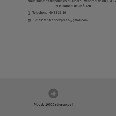
Nous sommes disponibles du lundi au vendredi de 8h30 à 1
et le samedi de 8h à 12h
Telephone:
40 83 36 36
E-mail:
tahiti.aitoexpress@gmail.com
Plus de 10000 références !