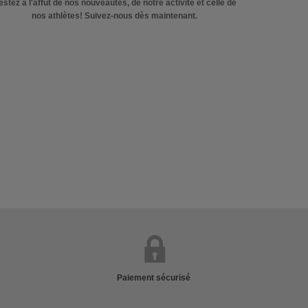
stez à l'affût de nos nouveautés, de notre activité et celle de
nos athlètes! Suivez-nous dès maintenant.
Paiement sécurisé