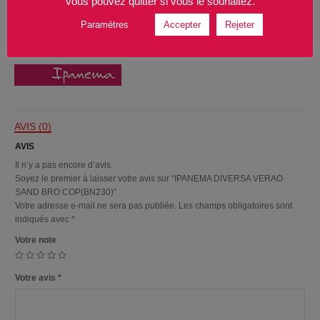
vous pouvez quitter si vous le souhaitez.
quantité
AJOUTER AU PANIER
de
Paramètres
Accepter
Rejeter
IPANEMA
DIVERSA
VERAO
SAND
BRO
COP(BN230)
AVIS (0)
AVIS
Il n’y a pas encore d’avis.
Soyez le premier à laisser votre avis sur “IPANEMA DIVERSA VERAO
SAND BRO COP(BN230)”
Votre adresse e-mail ne sera pas publiée.
Les champs obligatoires sont
indiqués avec
*
Votre note
Votre avis
*