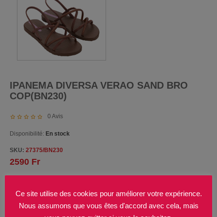
IPANEMA DIVERSA VERAO SAND BRO
COP(BN230)
0
Avis
Disponibilité:
En stock
SKU:
27375/BN230
2590
Fr
Taille
Ce site utilise des cookies pour améliorer votre expérience.
Nous assumons que vous êtes d'accord avec cela, mais