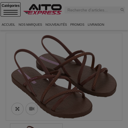
C
A
T
E
ACCUEIL
NOS MARQUES
NOUVEAUTÉS
PROMOS
LIVRAISON
G
O
R
I
E
S
ðŸ”