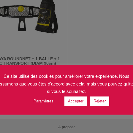
YA ROUNDNET + 1 BALLE + 1
C TRANSPORT (DIAM 90cm)
(BLK/YELL)
8900
Fr
Ce site utilise des cookies pour améliorer votre expérience. Nous
ssumons que vous êtes d'accord avec cela, mais vous pouvez quitt
si vous le souhaitez.
Paramètres
Accepter
Rejeter
Trier par Date
12
À propos: