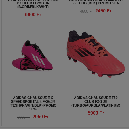
GX CLUB FG/MG JR
2201 HG (BLK) PROMO 50%
(B.CRIM/BLK/WHT)
2450
Fr
4900
Fr
6900
Fr
ADIDAS CHAUSSURE X
ADIDAS CHAUSSURE F50
SPEEDSPORTAL 4 FXG JR
CLUB FXG JR
(TESHPK/WHT/BLK) PROMO
(TURBO/AURBLA/PLATINUM)
50%
5900
Fr
2950
Fr
5900
Fr