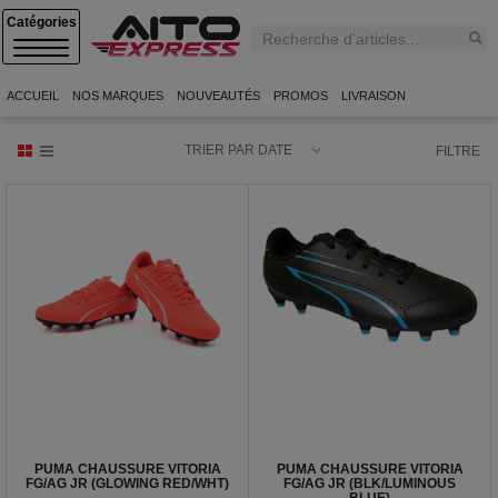
C
A
T
E
ACCUEIL
NOS MARQUES
NOUVEAUTÉS
PROMOS
LIVRAISON
G
O
R
TRIER PAR DATE
FILTRE
I
E
S
PUMA CHAUSSURE VITORIA
PUMA CHAUSSURE VITORIA
FG/AG JR (GLOWING RED/WHT)
FG/AG JR (BLK/LUMINOUS