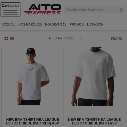
C
A
T
E
ACCUEIL
NOS MARQUES
NOUVEAUTÉS
PROMOS
LIVRAISON
G
O
R
TRIER PAR DATE
FILTRE
I
E
S
NEW ERA TSHIRT NBA LEAGUE
NEW ERA TSHIRT NBA LEAGUE
ESS OZ CHIBUL (WHT/RED) ASV
ESS OZ CHIBUL (WHT) ASV