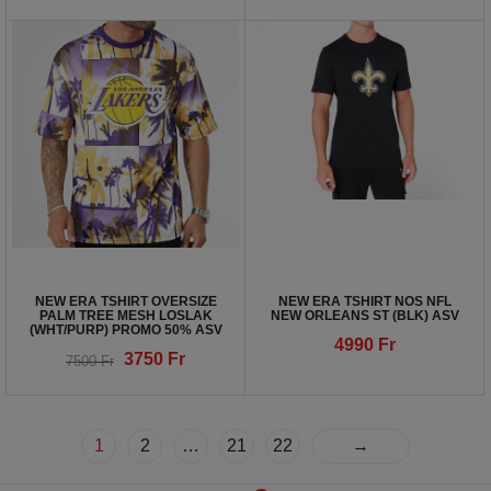
NEW ERA TSHIRT OVERSIZE
NEW ERA TSHIRT NOS NFL
PALM TREE MESH LOSLAK
NEW ORLEANS ST (BLK) ASV
(WHT/PURP) PROMO 50% ASV
4990
Fr
3750
Fr
7500
Fr
1
2
…
21
22
→