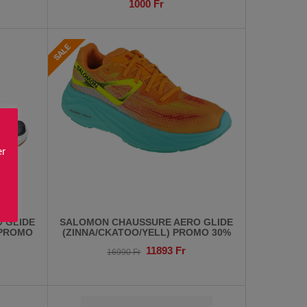
1000
Fr
er
 GLIDE
SALOMON CHAUSSURE AERO GLIDE
 PROMO
(ZINNA/CKATOO/YELL) PROMO 30%
11893
Fr
16990
Fr