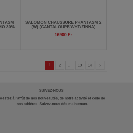
ANTASM
SALOMON CHAUSSURE PHANTASM 2
OMO 30%
(W) (CANTALOUPE/WHT/ZINNA)
16900
Fr
1
2
…
13
14
SUIVEZ-NOUS !
Restez à l'affût de nos nouveautés, de notre activité et celle de
nos athlètes! Suivez-nous dès maintenant.