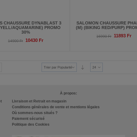
CS CHAUSSURE DYNABLAST 3
SALOMON CHAUSSURE PH
 (YELL/AQUAMARINE) PROMO
(M) (BIKING RED/PURP) PR
30%
11893
Fr
16990
Fr
10430
Fr
14900
Fr
Trier par Popularité
24
À propos:
et
Livraison et Retrait en magasin
Conditions générales de vente et mentions légales
Où sommes-nous situés ?
Paiement sécurisé
Politique des Cookies