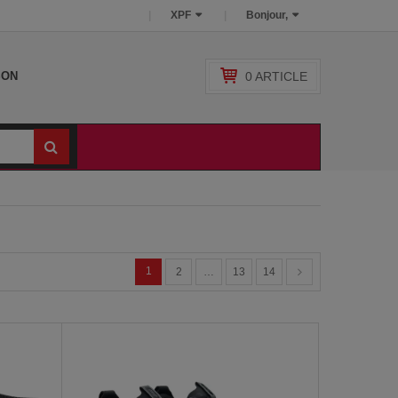
XPF
Bonjour,
0
ARTICLE
SON
1
2
…
13
14