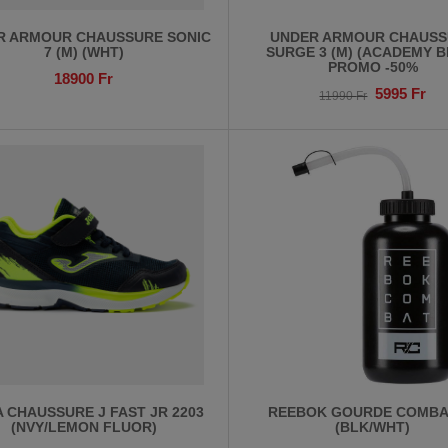
R ARMOUR CHAUSSURE SONIC
UNDER ARMOUR CHAUSS
7 (M) (WHT)
SURGE 3 (M) (ACADEMY B
PROMO -50%
18900
Fr
5995
Fr
11990
Fr
 CHAUSSURE J FAST JR 2203
REEBOK GOURDE COMBA
(NVY/LEMON FLUOR)
(BLK/WHT)