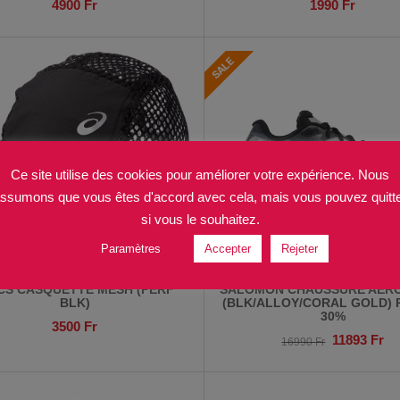
4900
Fr
1990
Fr
Ce site utilise des cookies pour améliorer votre expérience. Nous
ssumons que vous êtes d'accord avec cela, mais vous pouvez quitt
si vous le souhaitez.
Paramètres
Accepter
Rejeter
CS CASQUETTE MESH (PERF
SALOMON CHAUSSURE AERO
BLK)
(BLK/ALLOY/CORAL GOLD)
30%
3500
Fr
11893
Fr
16990
Fr