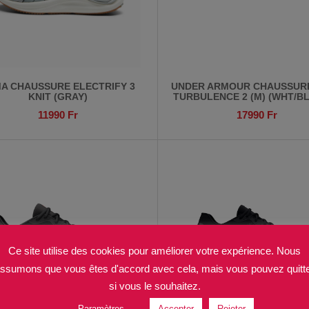
A CHAUSSURE ELECTRIFY 3
UNDER ARMOUR CHAUSSUR
KNIT (GRAY)
TURBULENCE 2 (M) (WHT/BL
11990
Fr
17990
Fr
Ce site utilise des cookies pour améliorer votre expérience. Nous
ssumons que vous êtes d'accord avec cela, mais vous pouvez quitt
si vous le souhaitez.
Paramètres
Accepter
Rejeter