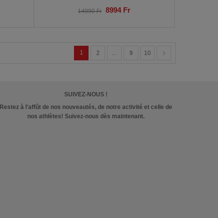
8994
Fr
14990
Fr
1
2
…
9
10
SUIVEZ-NOUS !
Restez à l'affût de nos nouveautés, de notre activité et celle de
nos athlètes! Suivez-nous dès maintenant.