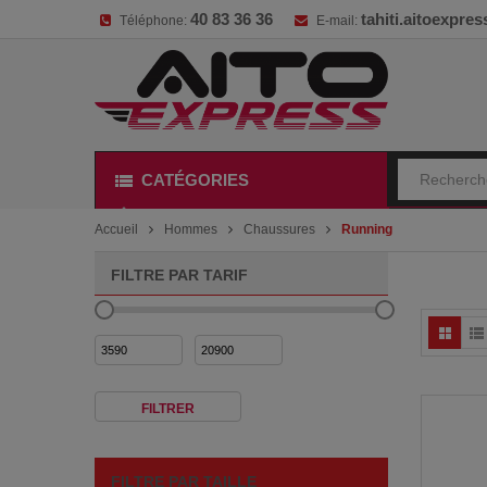
40 83 36 36
tahiti.aitoexpr
Téléphone:
E-mail:
CATÉGORIES
Accueil
Hommes
Chaussures
Running
FILTRE PAR TARIF
Prix
Prix
min
max
FILTRER
FILTRE PAR TAILLE