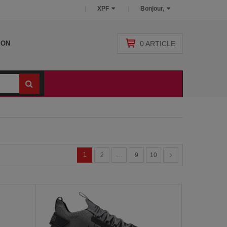
XPF
Bonjour,
0
ARTICLE
SON
1
2
…
9
10