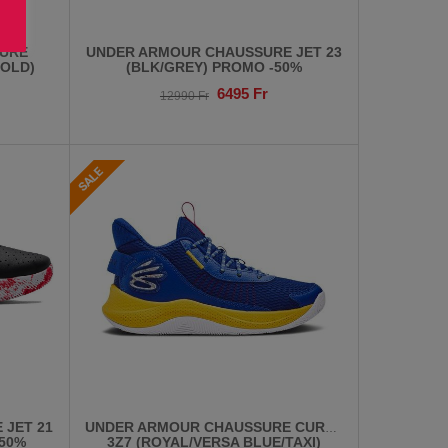
URE
UNDER ARMOUR CHAUSSURE JET 23
GOLD)
(BLK/GREY) PROMO -50%
6495
Fr
12990
Fr
 JET 21
UNDER ARMOUR CHAUSSURE CURRY
-50%
3Z7 (ROYAL/VERSA BLUE/TAXI)