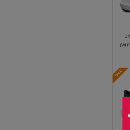
UN
(WHT
a