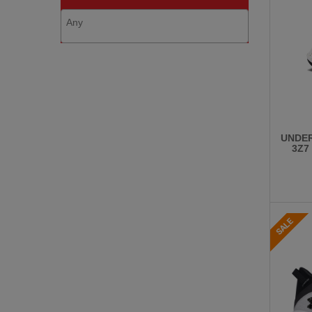
UNDE
3Z7