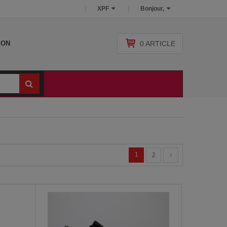
XPF
Bonjour,
0
ARTICLE
SON
1
2