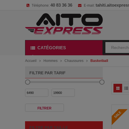
40 83 36 36
tahiti.aitoexpr
Téléphone:
E-mail:
CATÉGORIES
Accueil
Hommes
Chaussures
Basketball
FILTRE PAR TARIF
Prix
Prix
min
max
FILTRER
FILTRE PAR TAILLE