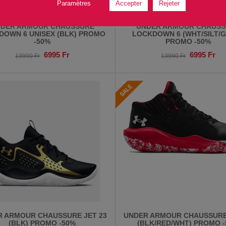
Paramètres
Accepter
Rejeter
DER ARMOUR CHAUSSURE
UNDER ARMOUR CHAUSS
DOWN 6 UNISEX (BLK) PROMO
LOCKDOWN 6 (WHT/SILT/
-50%
PROMO -50%
6995
Fr
6995
Fr
13990
Fr
13990
Fr
R ARMOUR CHAUSSURE JET 23
UNDER ARMOUR CHAUSSURE
(BLK) PROMO -50%
(BLK/RED/WHT) PROMO 