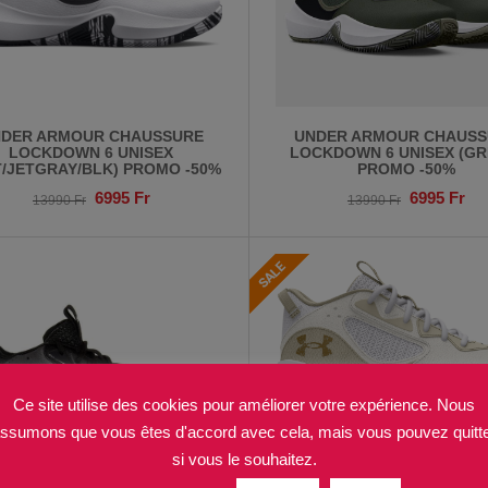
DER ARMOUR CHAUSSURE
UNDER ARMOUR CHAUSS
LOCKDOWN 6 UNISEX
LOCKDOWN 6 UNISEX (GR
/JETGRAY/BLK) PROMO -50%
PROMO -50%
6995
Fr
6995
Fr
13990
Fr
13990
Fr
Ce site utilise des cookies pour améliorer votre expérience. Nous
ssumons que vous êtes d'accord avec cela, mais vous pouvez quitt
si vous le souhaitez.