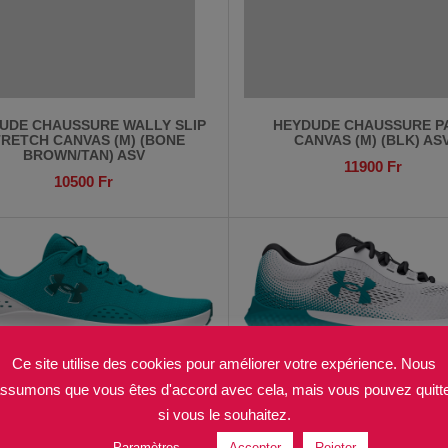
UDE CHAUSSURE WALLY SLIP
HEYDUDE CHAUSSURE P
RETCH CANVAS (M) (BONE
CANVAS (M) (BLK) AS
BROWN/TAN) ASV
11900
Fr
10500
Fr
Ce site utilise des cookies pour améliorer votre expérience. Nous
ssumons que vous êtes d'accord avec cela, mais vous pouvez quitt
si vous le souhaitez.
Paramètres
Accepter
Rejeter