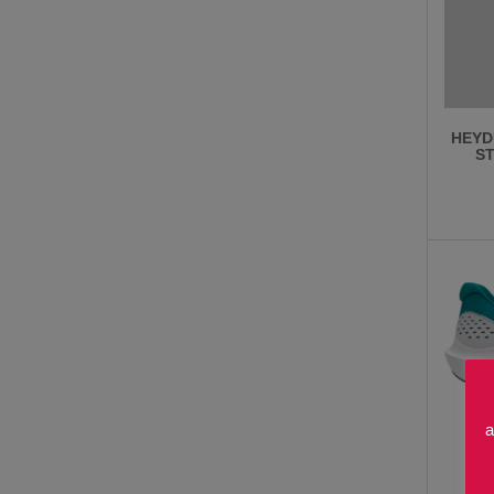
HEYD
ST
a