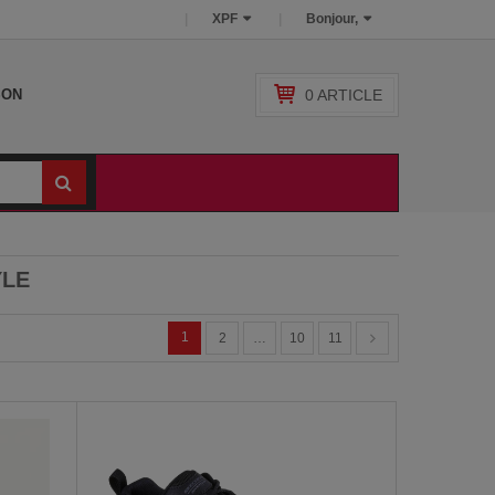
XPF
Bonjour,
0
ARTICLE
SON
YLE
1
2
…
10
11