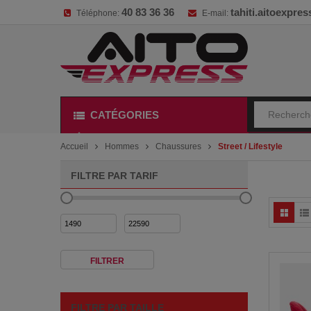
40 83 36 36
tahiti.aitoexpr
Téléphone:
E-mail:
CATÉGORIES
Accueil
Hommes
Chaussures
Street / Lifestyle
FILTRE PAR TARIF
Prix
Prix
min
max
FILTRER
FILTRE PAR TAILLE