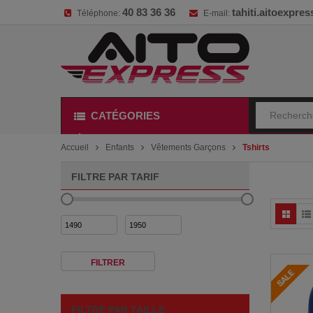
40 83 36 36
tahiti.aitoexpr
Téléphone:
E-mail:
CATÉGORIES
Accueil
Enfants
Vêtements Garçons
Tshirts
FILTRE PAR TARIF
Prix
Prix
min
max
FILTRER
FILTRE PAR TAILLE