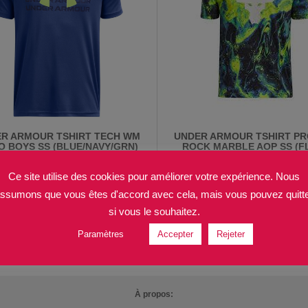
R ARMOUR TSHIRT TECH WM
UNDER ARMOUR TSHIRT P
O BOYS SS (BLUE/NAVY/GRN)
ROCK MARBLE AOP SS (F
PROMO -50%
LIGHT/WHT) PROMO -5
1495
Fr
1950
Fr
Ce site utilise des cookies pour améliorer votre expérience. Nous
2990
Fr
3900
Fr
ssumons que vous êtes d'accord avec cela, mais vous pouvez quitt
si vous le souhaitez.
Paramètres
Accepter
Rejeter
Trier par Date
12
À propos: