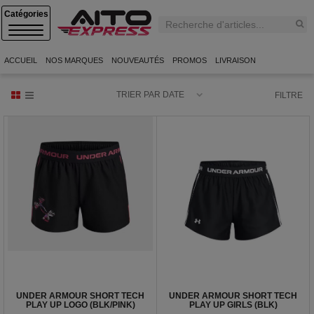
C
A
T
E
ACCUEIL
NOS MARQUES
NOUVEAUTÉS
PROMOS
LIVRAISON
G
O
R
TRIER PAR DATE
FILTRE
I
E
S
UNDER ARMOUR SHORT TECH
UNDER ARMOUR SHORT TECH
PLAY UP LOGO (BLK/PINK)
PLAY UP GIRLS (BLK)