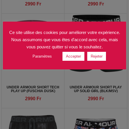
2990
Fr
2990
Fr
Ce site utilise des cookies pour améliorer votre expérience.
Nous assumons que vous êtes d'accord avec cela, mais
vous pouvez quitter si vous le souhaitez.
Paramètres
Accepter
Rejeter
UNDER ARMOUR SHORT TECH
UNDER ARMOUR SHORT PLAY
PLAY UP (FUSCHIA DUSK)
UP SOLID GIRL (BLK/MSV)
2990
Fr
2990
Fr