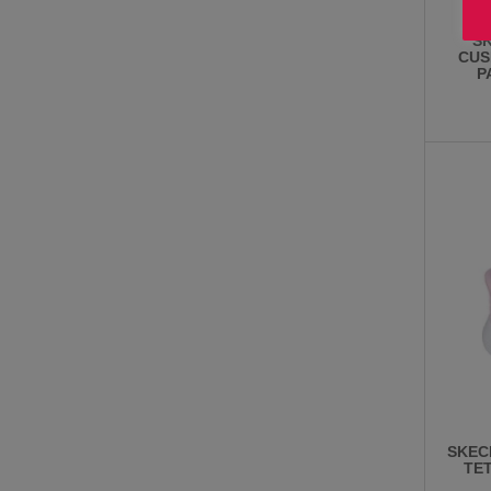
S
CUS
P
SKEC
TET