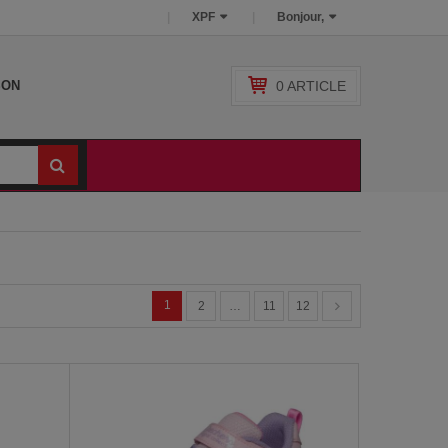
XPF
Bonjour,
0
ARTICLE
SON
1
2
…
11
12